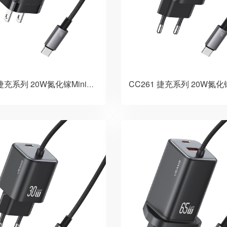
CC268 捷充系列 20W氮化镓Mini自带线双口快充充电器 美规