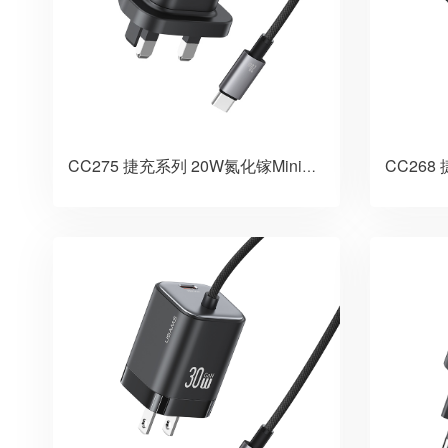
CC275 捷充系列 20W氮化镓Mini自带线双口快充充电器 英规