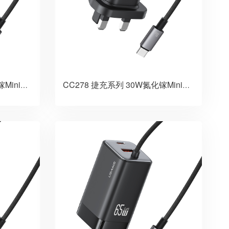
CC261 捷充系列 20W氮化镓Mini自带线双口快充充电器 欧规
CC278 捷充系列 30W氮化镓Mini自带线双口快充充电器 英规