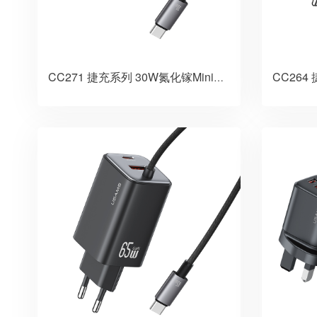
CC271 捷充系列 30W氮化镓Mini自带线双口快充充电器 美规