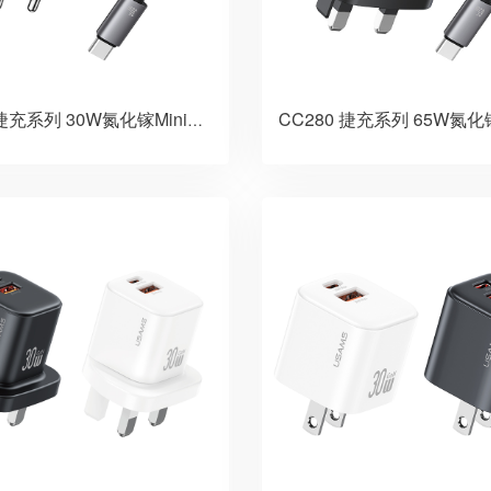
CC264 捷充系列 30W氮化镓Mini自带线双口快充充电器 欧规