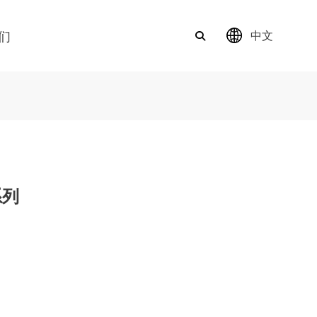
们
中文
系列