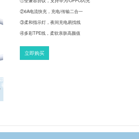
①全兼容协议，支持华为/OPPO闪充
②6A电流快充，充电/传输二合一
③柔和指示灯，夜间充电易找线
④多彩TPE线，柔软亲肤高颜值
立即购买