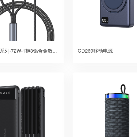
CD269移动电源
SJ785幻系列-72W-1拖3铝合金数据线-C-TO-C+C+手表无线充