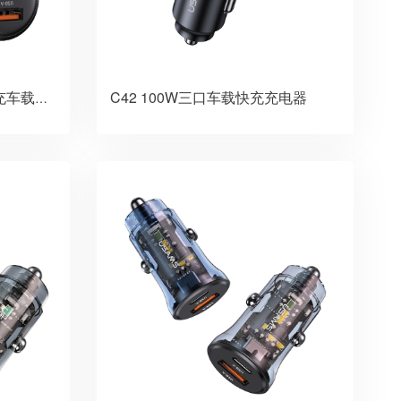
C42 100W三口车载快充充电器
越途系列 60W A+C双口快充车载充电器