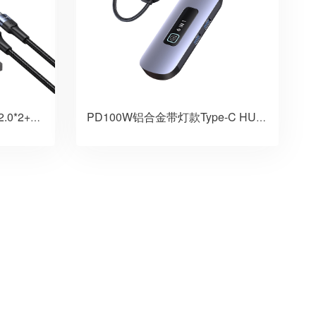
Type-C To USB3.0*1+USB2.0*2+PD60W 四合一HUB
PD100W铝合金带灯款Type-C HUB六合一多功能拓展坞