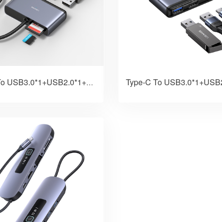
Type-C To USB3.0*1+USB2.0*1+PD60W+TF+SD 五合一HUB